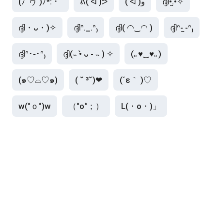
(ﾉ´ヮ`)ﾉ*: ･ﾟ
ᕕ( ᐛ )ᕗ
( ᐛ )و
ദ്ദി•̀.̫•́✧
ദ്ദി・ᴗ・)✧
ദ്ദിᐢ._.ᐢ₎
ദ്ദി( ◠‿◠ )
ദ്ദിᐢ- ̫-ᐢ₎
ദ്ദിᐢ･֊･ᐢ₎
ദ്ദി(˵ •̀ ᴗ - ˵ ) ✧
(｡♥‿♥｡)
(๑♡⌓♡๑)
( ˘ ³˘)❤
(´ε｀ )♡
w(°ｏ°)w
（°o°；）
L(・o・)」