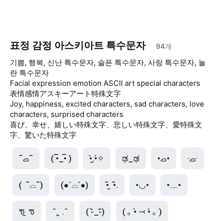
표정 감정 아스키아트 특수문자
94
개
기쁨, 행복, 신난 특수문자, 슬픈 특수문자, 사랑 특수문자, 놀
란 특수문자
Facial expression emotion ASCII art special characters
表情感情アスキーアート特殊文字
Joy, happiness, excited characters, sad characters, love
characters, surprised characters
喜び、幸せ、嬉しい特殊文字、悲しい特殊文字、愛特殊文
字、驚いた特殊文字
¯ࡇ¯
( •̅_•̅ )
•̀.̫•́✧
ಢ_ಢ
•ࡇ•
·ࡇ·
(  ¯⌓¯)
(●´⌓`●)
•̄ ̫ •̄.
•◡•
•﹏•
ᖛ ̫ ᖛ
ˆ. ̫ .ˆ
( -᷅_-᷄)
( ｡ •̀ ⤙ •́ ｡ )