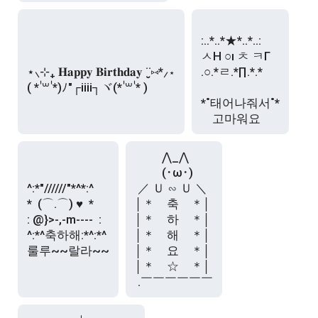
:..*..*★*..*..:

ㅅΗ ○ı ㅊ ㅋГ

⋆⸜⊹₊ 𝐇𝐚𝐩𝐩𝐲 𝐁𝐢𝐫𝐭𝐡𝐝𝐚𝐲 ¨̮⑅*⸝⋆

.○.*ㄹ.*∏.*.*

*˚태어나줘서˚*

　　 ⋀_⋀

　　 (･ω･)

^:*"//////"*^*:^

 ／ Ｕ ∽ Ｕ ＼

*  (⌒.⌒) ♥  *

│＊　축　＊│

: @}>-,-m----  :

│＊　하　＊│

^:*^축하해:*^:*^

│＊　해　＊│

룰루~~랄라~~
│＊　요　＊│

│＊　☆　＊│
