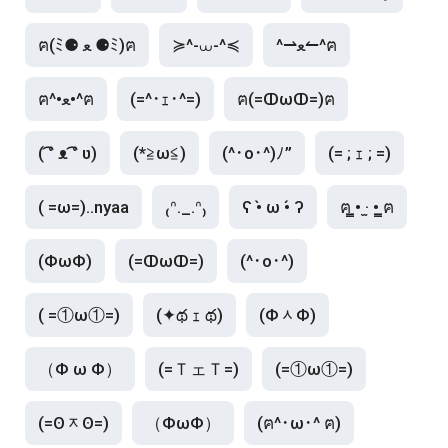
ฅ(ﾐ⚈ ﻌ ⚈ﾐ)ฅ
≽^-⩊-^≼
^⇀ﻌ↼^ฅ
ฅ^•ﻌ•^ฅ
(=^･ｪ･^=)
ฅ(=ↀωↀ=)ฅ
( ͡° ᴥ ͡° ʋ)
(*≧ω≦)
(^･o･^)ﾉ”
(= ; ｪ ; =)
( =ω=)..nyaa
₍ᐢ._.ᐢ₎
ʕ •̀ ω •́ ʔ
ฅ ̳• ·̫ • ̳ฅ
(ΦωΦ)
(=ↀωↀ=)
(^･o･^)
( =①ω①=)
(✦థ ｪ థ)
(ΦᆺΦ)
（Φ ω Φ）
(=ＴェＴ=)
(=①ω①=)
(=ʘᆽʘ=)
（ΦωΦ）
(ฅ^･ω･^ ฅ)