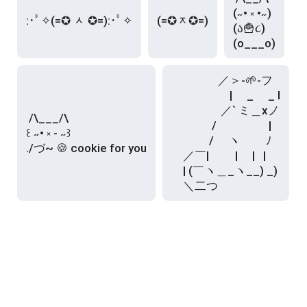
(˶• ༝ •˶)

:･ﾟ✧(=✪ ᆺ ✪=):･ﾟ✧
(=✪ᆽ✪=)
(ა🍟૮)

(o___o)
                 ／＞-🌱-フ

　　　　　| 　_　 _ l

　 　　　／` ミ＿xノ

 /\___/\

　　 　 /　　　 　 |

꒰ ˶• ༝ - ˶꒱

　　　 /　 ヽ　　 ﾉ

./づ~ 🍪 cookie for you
　／￣|　　 |　 |   |

　| (￣ヽ＿_ヽ__) _)

　＼二つ