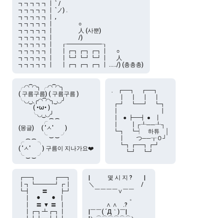
┓┓┓┓┓┃ ` / 　　

┓┓┓┓┓┃ `ノ) . 

┓┓┓┓┓┃ ,

┓┓┓┓┓┃　　　 　○

┓┓┓┓┓┃　　　 　人 (사뿐)

┓┓┓┓┓┃　　 　　/)

┓┓┓┓┓┃　 ┎━━━━━━┒

┓┓┓┓┓┃ 　┃┏┓┏┓┏┓┃ 　 ○

┓┓┓┓┓┃　 ┃┗┛┗┛┗┛┃ 　 人

╭◜◝ ͡ ◜◝╮ ╭◜◝ ͡ ◜◝╮

.   ┏━┓　┏━┓

( 구름구름) ( 구름구름 )

　 ┃　┃　┃　┃

╰◟◞ ͜ ◟╭◜◝ ͡ ◜◝╮ ͜ ◟◞╯

 ┏┛　┗━┛　┗┓

　 　 ( •ω• )

 ┃　　　　　　　┃

　　 ╰◟◞ ͜ ◟◞╯

 ┃   ● ┣━┫ ●   ┃

　　　　╭ ⁀ ⁀

 ┃　　┃┌┸──┸┐

(몽글)　 ( 'ㅅ'　　)

 ┗┓　┗┥　하튜　│

　　　　╰ ‿ ‿ ╯

　 ┃　　つ──┰Ｏ┘

╭ ⁀ ⁀ ╮

　 ┗┓┏━┓┏┛

( 'ㅅ'　　) 구름이 지나가요❤️

┏━┓　　　┏━┓

|　　　몇 시 지 ?　　|

┃┓┗━━━┛┏┃

＼　　　　　　　　/

┗┫　　〓　　┣┛

　￣￣￣￣∨￣￣

　┃　⚫︎⠀⠀ ⚫︎  ┃

　　　　　　　。

　┃　〓 ▼ 〓  ┃

　　　∧ ∧　.?　

　┃┏┓┻┏┓┃

|￣￣( ´Д｀)￣|
