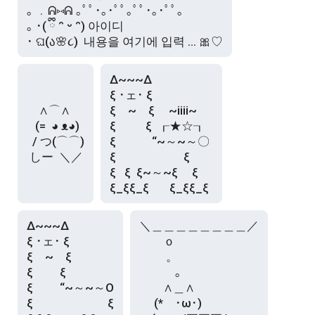
｡ ﹒ᕱ⑅ᕱ ｡ﾟﾟ･｡･ﾟﾟ｡ﾟﾟ･｡･ﾟﾟ｡

｡ ･( ྀི ᵔ ᵕ ᵔ) 아이디

･ ଘ(ა🌸૮)  내용을 여기에 입력 … 🎀♡
Δ~~~Δ

ξ ･ェ･ ξ

　∧⌒∧

ξ　~　ξ     ~iiii~

   (=  ◕ ᴥ◕)

ξ　 　 ξ  ┎★☆┒

  / つ(⌒⌒)

ξ　　　“~～~～〇

 しー  ＼／
ξ                        ξ

ξ   ξ  ξ~～~ξ     ξ 　

ξ_ξξ_ξ　   ξ_ξξ_ξ
Δ~~~Δ

＼＿＿＿＿＿＿＿＿／

ξ ･ェ･ ξ

　　ｏ

ξ　~　ξ

　　 。

ξ　　 ξ

　　　｡

ξ　　 “~～~～O

　　∧＿∧

ξ　　　　　　 ξ

　 (*　･ω･)
