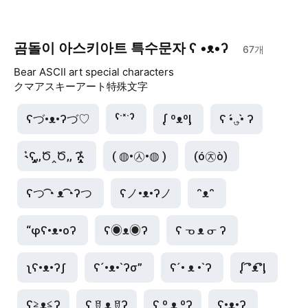
곰돌이 아스키아트 특수문자 ʕ •ᴥ•ʔ
67
개
Bear ASCII art special characters
クマアスキーアート特殊文字
ʕづ•ᴥ•ʔづ♡
ˁ˙˟˙ˀ 
ᶘ ᵒᴥᵒᶅ 
ʕ •́؈•̀ ʔ
˞͛ʕ̡̢̡,,Ծ‸Ծ,, ʔ̢̡̢˞͛ 
( ◍•㉦•◍ ) 
(ó㉨ò) 
ʕつ ͡◔ ᴥ ͡◔ʔつ 
ʕノ•ᴥ•ʔノ
ᵔᴥᵔ 
“φʕ•ᴥ•oʔ 
ʕ◉ᴥ◉ʔ 
ʕ ᓀ ᴥ ᓂ ʔ 
ʅʕ•ᴥ•ʔʃ 
ʕ´•ᴥ•`ʔσ” 
ʕ´• ᴥ •`ʔ 
ᶘ ͡°ᴥ͡°ᶅ 
ʕ≧ᴥ≦ʔ
ʕ ꆤ ᴥ ꆤʔ
ʕ º ᴥ ºʔ
ʕ•ᴥ•ʔ 