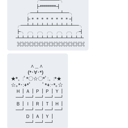
　　　　　╭┻┻┻┻╮

　　　　　┣********┫

　　　╭━┻━━━━┻━╮

　　　┣＊＊＊＊＊＊＊＊┫

　╭━┻┻┻┻┻┻┻┻┻┻━╮

　┣╮╭╮╭╮╭╮╭╮╭╮╭┫

　┻┻┻┻┻┻┻┻┻┻┻┻┻┻

　　　　∧＿∧

　 　　 (*･∀･*)

★*。:ﾟ*〇☆〇*ﾟ:。:*★

☆｡*･:+*ﾟ　　 ﾟ*+:･*｡☆

　Ｈ┃Ａ┃Ｐ┃Ｐ┃Ｙ┃

　━┛━┛━┛━┛━┛

　Ｂ┃Ｉ┃Ｒ┃Ｔ┃Ｈ┃

　━┛━┛━┛━┛━┛

　　　Ｄ┃Ａ┃Ｙ┃
