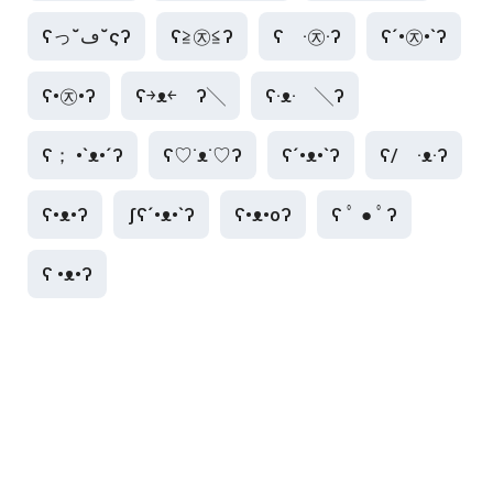
ʕっ˘ڡ˘ςʔ
ʕ≧㉨≦ʔ
ʕ　·㉨·ʔ
ʕ´•㉨•`ʔ
ʕ•㉨•ʔ
ʕ￫ᴥ￩　ʔ╲
ʕ·ᴥ·　╲ʔ
ʕ； •`ᴥ•´ʔ
ʕ♡˙ᴥ˙♡ʔ
ʕ´•ᴥ•`ʔ
ʕ/　·ᴥ·ʔ
ʕ•ᴥ•ʔ
ʃʕ´•ᴥ•`ʔ
ʕ•ᴥ•oʔ
ʕ ﾟ ● ﾟʔ
ʕ •ᴥ•ʔ