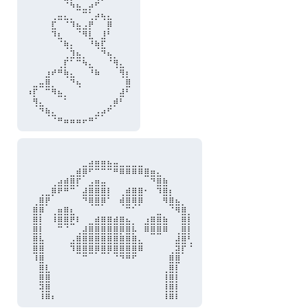
⠀⠀⠀⠀⠀⠀⠙⢧⣄⠀⣠⠞⠁

⠀⠀⠀⠀⠀⣀⡀⠀⠉⠛⠃⣠⣄⡀

⠀⠀⠀⠀⡞⠉⠙⢳⣄⢀⡾⠁⠈⣿

⠀⠀⠀⠀⢻⡄⠀⠀⠙⢿⡇⠀⢰⠇

⠀⠀⠀⠀⠀⠙⣦⡀⠀⠀⠹⣦⡟

⠀⠀⠀⠀⠀⠀⠈⢳⣄⠀⠀⠈⠻⣄

⠀⠀⠀⠀⠀⠀⡞⠋⠛⢧⡀⠀⠀⠘⢷⡀

⠀⠀⠀⢠⡴⠾⣧⡀⠀⠀⠹⣦⠀⠀⠈⢿⡄

⠀⠀⣀⣿⠀⠀⠈⠻⣄⠀⠀⠀⠀⠀⠀⠈⣷

⢠⡟⠉⠛⢷⣄⠀⠀⠈⠀⠀⠀⠀⠀⠀⣰⠏

⠀⢷⡀⠀⠀⠉⠃⠀⠀⠀⠀⠀⠀⠀⣴⠏

⠀⠈⠻⣦⡀⠀⠀⠀⠀⠀⠀⢀⣠⠞⠁

⠀⠀⠀⠀⠀⠀⠀⠀⠀⠀⠀⠀⠀⠀⠀⠀⠀⠀⠀⠀⠀⠀⠀⠀⠀⠀⠀

⠀⠀⠀⠀⠀⠀⠀⠀⠀⠀⣠⣤⣤⣄⣀⠀⠀⠀⠀⠀⠀⠀⠀⠀⠀⠀⠀

⠀⠀⠀⠀⠀⠀⠀⠀⣴⣿⠟⠛⠛⠛⠿⣿⣿⣿⣿⣶⣤⡀⠀⠀⠀⠀⠀

⠀⠀⠀⠀⠀⣠⣴⣿⡟⠁⢀⣤⣀⠀⠀⠀⠀⠀⠀⠉⠻⣿⣦⠀⠀⠀⠀

⠀⠀⠀⠀⣾⡿⠿⠛⠁⣰⣿⣿⣿⡆⠀⠀⣴⣶⣶⠄⠀⢻⣿⡄⠀⠀⠀

⠀⠀⣾⡿⠁⠀⠀⠀⠀⠻⣿⣿⣿⠃⠀⣼⣿⣿⣿⠀⠀⠀⢿⣷⣄⠀⠀

⠀⣾⣿⠁⠀⣤⣶⡄⠀⠀⠈⠉⠁⠀⠀⠈⠛⠊⠁⠀⠀⠀⠀⠙⢿⣷⠀

⠀⣿⡇⠀⢸⣿⣿⡿⡆⠀⠀⣴⣶⣶⣴⣶⣄⠀⠀⢠⣶⣿⣦⠀⠀⣿⡇

⠀⣿⡇⠀⠀⠛⠙⠉⠀⣰⣿⣿⣿⣿⣿⣿⣿⣇⠀⣿⣿⣿⣿⠀⠀⣿⡇

⠀⣿⣇⠀⠀⠀⠀⢀⣾⣿⣿⣿⣿⣿⣿⣷⣿⣷⡀⠀⠉⠉⠀⠀⣸⣿⠇

⠀⣿⣿⠀⠀⠀⠀⢻⣿⣿⣿⣿⣿⣿⣿⣿⣿⣿⣿⠀⠀⠀⠀⠀⣻⡟⠘

⠀⢹⣿⠀⠀⠀⠀⠀⠉⠛⠉⠁⠉⠁⠙⠻⠿⠟⠀⠀⠀⠀⠀⣾⣿⠁⠀

⠀⠀⣿⡆⠀⠀⠀⠀⠀⠀⠀⠀⠀⠀⠀⠀⠀⠀⠀⠀⠀⠀⠀⣿⡏⠀⠀

⠀⠀⣿⣿⠀⠀⠀⠀⠀⠀⠀⠀⠀⠀⠀⠀⠀⠀⠀⠀⠀⠀⢸⣿⡇⠀⠀

⠀⠀⣻⣿⠀⠀⠀⠀⠀⠀⠀⠀⠀⠀⠀⠀⠀⠀⠀⠀⠀⠀⢸⣿⡇⠀⠀

⠀⠀⢸⣿⡄⠀⠀⠀⠀⠀⠀⠀⠀⠀⠀⠀⠀⠀⠀⠀⠀⠀⢸⣿⡇⠀⠀