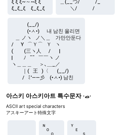
ξ ξ ξ~～~ξ ξ　

＿(__つ/￣￣￣/_

ξ_ξ_ξ　ξ_ξ_ξ
　　＼/　　　/
⠀⠀⠀⠀ (__/)⠀⠀⠀⠀⠀

⠀⠀⠀⠀ (•ㅅ•)⠀⠀내 남친 울리면

⠀＿ ノヽ⠀ノ＼＿⠀ 가만안둔다

/⠀️⠀Y⠀⌒Ｙ⌒⠀Ｙ⠀️ヽ

(⠀️⠀️⠀️(三ヽ人⠀⠀/⠀ ⠀|

|⠀️⠀️⠀️ﾉ⠀¯¯⠀￣￣ヽ ノ

ヽ＿＿＿⠀⠀＞､＿_／

⠀⠀⠀｜(⠀王⠀)〈⠀⠀ (__/)

⠀⠀⠀/⠀ﾐ'——彡⠀ (•ㅅ•) 남친
아스키 아스키아트 특수문자 ·ࡇ·
ASCII art special characters
アスキーアート特殊文字
N

Y

　O

　 E

　　 O

　　　 S
