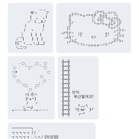
                             ＿＿

⠀⠀⠀⠀⠀⠀⠀⠀⠀⠀⠀⠀⢀⣤⣤⣄⠀⣀⣀⣀⠀⠀⠀⠀

　　　　　🌸＞　　フ

⠀⠀⠀⣴⠟⠛⠓⠶⣤⠴⠶⢶⡿⠁⣶⣽⣯⠉⠁⠹⡆⠀⠀⠀

　　　　　| 　_　 _ l

⠀⠀⠀⣿⠀⠀⠀⠀⠀⠀⠀⢸⡁⢼⣿⡏⠙⠻⣾⡛⢿⣆⠀⠀

　 　　　／` ミ＿xノ

⠀⠀⠀⣻⠋⠀⠀⠀⠀⠀⠀⠈⠓⠶⠞⠷⣤⣼⣯⠟⣸⡟⠀⠀

　　 　 /　　　 　 |

⠀⠀⢸⡏⠀⠀⠀⠀⠀⠀⠀⠀⠀⠀⠀⠀⠀⠛⠶⠞⢙⣆⣀⠀

　　　 /　 ヽ　　 ﾉ

⢠⡶⢾⡶⠤⠀⢠⣤⠀⠀⠀⠀⠀⠀⠀⠀⣤⡄⠀⠚⢩⡏⠉⠁

　 　 │　　|　|　|

⠀⢀⣼⣷⠒⠀⠈⠋⠀⠀⠀⢶⡲⠀⠀⠀⠛⠁⠀⡈⣹⠛⠛⠀

　／￣|　　 |　|　|

⠀⠀⢠⡼⠷⣯⡀⠀⠀⠀⠀⠀⠀⠀⠀⠀⠀⢀⣠⠿⠛⠷⠆⠀

　| (￣ヽ＿_ヽ_)__)

⠀⠀⠈⠀⠀⠀⠉⠙⠓⠒⠶⠶⠶⠶⠒⠚⠛⠉⠁⠀⠀⠀⠀⠀
　＼二つ
╬═╬

.　 ・♡。　 ..♡.。♡

╬═╬

 ♡゜　  ﾟ♡゜   　ﾟ♡

╬═╬

♡*　　　　　　　　♡

╬═╬

 ♡                         ♡

╬═╬

　 ♡。　　　　。♡゜

╬═╬

　　゜♡;　　;♡゜

╬═╬

　　　　 .♡゜

╬═╬  먼저

　　　  ∩(  /) ∩

╬═╬　퇴근할게요!

　　　   (• ﻌ • )

╬═╬

　　　　/　　ﾉ

╬═╬　　∧__∧

   .        しーJ

╬═╬　┗(･ω･｀)┛

━━━━━┓

┓┓┓┓┓┃/ . `

┓┓┓┓┓ : .＼○ノ (와장창)
