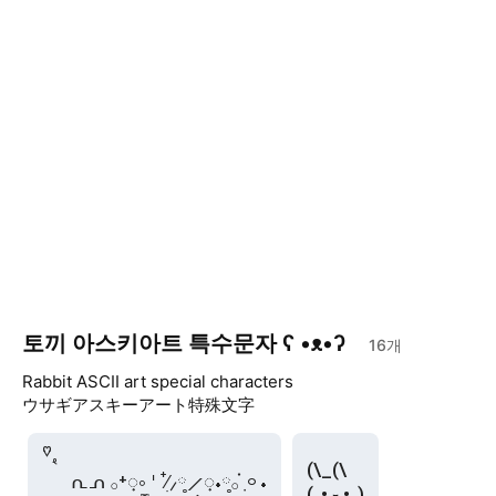
토끼 아스키아트 특수문자 ʕ •ᴥ•ʔ
16
개
Rabbit ASCII art special characters
ウサギアスキーアート特殊文字
ᘁᩚ𖾞

(\_(\

    ᕆᕄ 𓂂⁺᜔༚𐄇 ࣭∕໋⸝༷⟋᜔˖༷𓂂ٜ֗ 𐄙˖

(„• ֊ •„)
