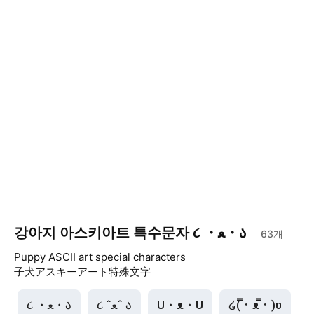
강아지 아스키아트 특수문자 ૮ ・ﻌ・ა
63
개
Puppy ASCII art special characters
子犬アスキーアート特殊文字
૮ ・ﻌ・ა
૮ ˆﻌˆ ა
U・ᴥ・U
໒( ̿･ ᴥ ̿･ )ʋ