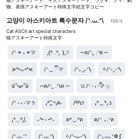
猫アスキーアート、子犬アスキーアート、ウサギ、クマ、動
物、表情アスキーアート特殊文字絵文字コピー
고양이 아스키아트 특수문자 /ᐠ.⩊.ᐟ\
105
개
Cat ASCII art special characters
猫アスキーアート特殊文字
/ᐠ ⚭ ˕ ⚭マ
꜀(^. .^꜀  )꜆੭
—ฅ/ᐠ. ̫ .ᐟฅ —
≽^•⩊•^≼
/ᐠ._. ྀིマ
/ᐠ｡‸｡ᐟ\
✧/ᐠ-‸-ᐟ\
ꐑ՞•ﻌ•՞ꐑ
—ฅ/ᐠ. ̫ .ᐟ\ฅ —
ଘ /ᐠ - ˕ -ྀིマっ
/ᐠ - ˕ -マ Ⳋ
₍˄.͡˳̫.˄₎ฅ˒˒
/•᷅•᷄\Ⳋ
₍^._.^₎ 𐒡
₍^.ꞈ.^₎⟆
˶^• ༝ •^˶
ต^._.^ต
ฅ/ᐠ. ｡.ᐟฅ
/ᐠ.⩊.ᐟᐠ
/ᐠ.⩊.ᐟ\
✧/ᐠ-⩊-ᐟ\
/ᐠ｡⩊｡ᐟ❁ ∫