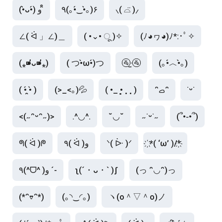
(•̀ᴗ•́) و ̑̑
٩(｡•́‿•̀｡)۶
⸜( ⌓̈ )⸝
∠( ᐛ 」∠)＿
( •⌄• ू )✧
(ﾉ◕ヮ◕)ﾉ*:･ﾟ✧
(⁎⁍̴̛ᴗ⁍̴̛⁎)
( つ•̀ω•́)つ
🚰·̫🚰
(｡•́︿•̀｡)
( •́ ̯•̀ )
(>_<｡)💦
( •_ •̥ ˳ ˳ )
ᵔࡇᵔ
˙ᵕ˙
<(˶ᵔᵕᵔ˶)>
.^◡^.
˘◡˘
˶˙ᵕ˙˶
(՞•֊•՞)
ᖗ( ᐛ )ᖘ
٩( ᐛ )و
ᐠ( ᐕ )ᐟ
҉*( ‘ω’ )/*҉
٩(^ᗜ^ )و ´-
ʅ(´・ᴗ・` )ʃ
(っ ᵔ◡ᵔ)っ
(*ᵔᢦᵔ*)
(｡◝‿◜｡)
ヽ(o＾▽＾o)ノ