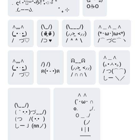
. ς⁽ ⸰˚𖫰꒳˚𖫰⸰⁾𞣐𑅭໋𓏣  ˖໋ᐧ𓏸𐄙໋ ࠭ﹾ

O☕️O
∧,,,∧

(\_/)

{\___/}

∧＿∧＿∧

(  ̳• · • ̳)

( ʚ̴̶̷̆ ̯ʚ̴̶̷̆ )

(⸝⸝> ̫ <⸝⸝)

(*･ω･)ω<*)

/    づ♡
/⊃ ♥
/  ^  ^  \
/⌒ づ⊂⌒ヽ
∧＿∧

∧,,,∧

ᕱ__ᕱ

/) /) 

(｡•ㅅ•｡)

(  ̳• · • ̳)

(⸝⸝> ̫ <⸝⸝)

ฅ(• - •)ฅ
/ つ(⌒⌒)

/ ∩ ∩ \
　 　 　 ∧ ∧ 

　 　　(´･ω･ ∩

  (\__/)

　　　o.　　 ,ﾉ. 

（｀•.• )づ__/)

　 　　Ｏ＿ .ﾉ

（つ　 /( •.•   )

　 　 　 　 (ノ

　 　 　　i｜|

　　　　 ━━