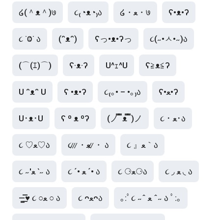
໒(＾ᴥ＾)७
૮₍◔ᴥ◔₎ა
໒・ﻌ・७
ʕ•ᴥ•ʔ
૮ ˙Ⱉ˙ ა
(ᵔᴥᵔ)
ʕっ•ᴥ•ʔっ
૮(˶•ㅅ•˶)ა
(⌒(ｴ)⌒)
ʕ·ᴥ·ʔ
U^ｪ^U
ʕ≧ᴥ≦ʔ
U ᵔᴥᵔ U
ʕ •ᴥ•ʔ
૮₍｡• – •｡₎ა
ʕ•ﻌ•ʔ
U･ᴥ･U
ʕ º ᴥ ºʔ
(ノ ̿ ̿ᴥ ̿ ̿)ノ
૮ ･ ﻌ･ა
૮ 』ﻌ｀ა
૮ ̷ ̷ ̷・ﻌ ̷ ̷・ ა
૮ ♡ﻌ♡ა
૮ ◞ ﻌ ◟ ა
૮ ⚆ﻌ⚆ა
૮ ´• ﻌ ´• ა
૮ ˶′ﻌ ‵˶ ა
｡:ﾟ૮ ˶ˆ ﻌ ˆ˶ ა ﾟ:｡
૮ ᴖﻌᴖა
—̳͟͞͞♥ ૮ ○ﻌ ○ ა