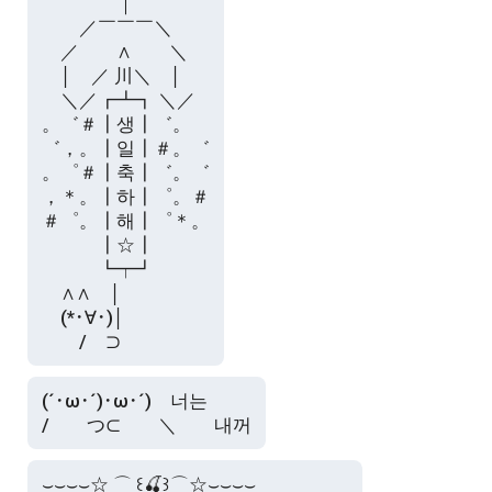
　　　　｜

　　／￣￣￣＼

　／　　∧　　＼

　│　／ 川＼　│

　＼／┏┻┓ ＼／

。゛＃┃생┃゛。

゛，。┃일┃＃。゛

。゜＃┃축┃゛。゛

，＊。┃하┃゜。＃

＃゜。┃해┃゜＊。

　　　┃☆┃

　　　┗┯┛

　∧∧　│

　(*･∀･)│

　　/　⊃
(´･ω･´)･ω･´)　너는

/　　つ⊂　　＼　　내꺼
⌣⌣⌣⌣☆ ⌒ ꒰🍒꒱⌒☆⌣⌣⌣⌣
