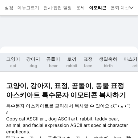
실검
메뉴고르기
전시·팝업 일정
운세
이모티콘
은퇴 계산기
고양이
강아지
곰돌이
토끼
표정
생일축하
아스키
cat
dog
bear
rabbit
face
birth
art
고양이, 강아지, 표정, 곰돌이, 동물 표정
아스키아트 특수문자 이모티콘 복사하기
특수문자 아스키아트를 클릭해서 복사할 수 있어요 ૮꒰˵• ﻌ •˵꒱
ა
Copy cat ASCII art, dog ASCII art, rabbit, teddy bear,
animal, and facial expression ASCII art special character
emoticons.