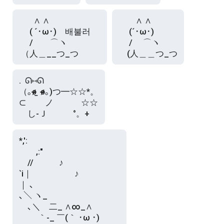
  　 ∧ ∧　　　　　　

　　∧ ∧

 　( ´･ω･)　배불러

　 (´･ω･)

 　/　　⌒ヽ　　　

　 /　 ⌒ヽ

.  ᘏ⑅︎ᘏ

（｡ɞ̴̶̷ ̫ ɞ̴̶̷｡)つ━☆☆*。

⊂　　 ノ 　　　☆☆

*,':

　　,:"

　//　　　♪

`i｜　　　　　♪

｜ ､

､＼ ヽ_

　､＼　二_ ∧∞_∧

　　 ｀-_ ￣(｀ ･ω ･)
