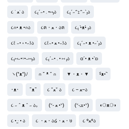
૮ ˙ ﻌ˙ ა
૮₍´˶• . •⑅₎ა
૮₍´˶ᵔｪᵔ˶`₎ა
૮⍝• ᴥ •⍝ა
૮ฅ・ﻌ・აฅ
૮₍ •̀ᴥ•́ ₎ა
૮꒰ ˶• ༝ •˶꒱ა
૮꒰˵• ﻌ •˵꒱ა
૮₍´˶• ᴥ •˶`₎ა
૮₍⑅˶•▿•˶⑅₎ა
૮₍´˶• . • ⑅ ₎ა
ᘳ´• ᴥ •`ᘰ
ヽ(°ᴥ°)ﾉ
⍝ ˘ ᵜ ˘ ⍝
▼・ᴥ・▼
•︠ᴥ•︡ 
･ᴥ･
¯ᴥ¯
૮ ˘ﻌ˘ ა
૮ – ﻌ–ა
૮ ˶ ˆ ᴥ ˆ ˶ ა｡
(ᐡ- ﻌ •ᐡ)
(ᐡ-ܫ•ᐡ)
◖⚆ᴥ⚆◗
૮ • ·̫ • ა
૮ ・ﻌ・ა໒・ﻌ・७
૮ ºﻌºა